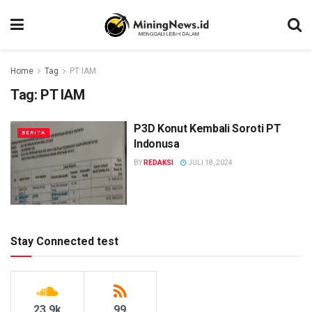
Home
Tag
PT IAM
Tag:
PT IAM
P3D Konut Kembali Soroti PT
BERITA
Indonusa
BY
REDAKSI
JULI 18, 2024
Stay Connected test
23.9k
99