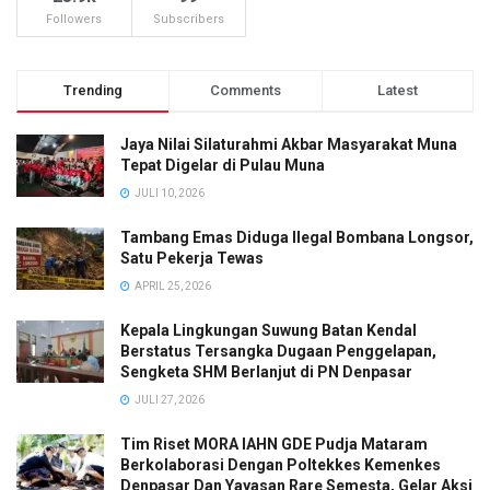
Followers
Subscribers
Trending
Comments
Latest
Jaya Nilai Silaturahmi Akbar Masyarakat Muna
Tepat Digelar di Pulau Muna
JULI 10, 2026
Tambang Emas Diduga Ilegal Bombana Longsor,
Satu Pekerja Tewas
APRIL 25, 2026
Kepala Lingkungan Suwung Batan Kendal
Berstatus Tersangka Dugaan Penggelapan,
Sengketa SHM Berlanjut di PN Denpasar
JULI 27, 2026
Tim Riset MORA IAHN GDE Pudja Mataram
Berkolaborasi Dengan Poltekkes Kemenkes
Denpasar Dan Yayasan Rare Semesta, Gelar Aksi