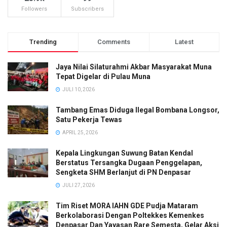
Followers
Subscribers
Trending
Comments
Latest
Jaya Nilai Silaturahmi Akbar Masyarakat Muna
Tepat Digelar di Pulau Muna
JULI 10, 2026
Tambang Emas Diduga Ilegal Bombana Longsor,
Satu Pekerja Tewas
APRIL 25, 2026
Kepala Lingkungan Suwung Batan Kendal
Berstatus Tersangka Dugaan Penggelapan,
Sengketa SHM Berlanjut di PN Denpasar
JULI 27, 2026
Tim Riset MORA IAHN GDE Pudja Mataram
Berkolaborasi Dengan Poltekkes Kemenkes
Denpasar Dan Yayasan Rare Semesta, Gelar Aksi