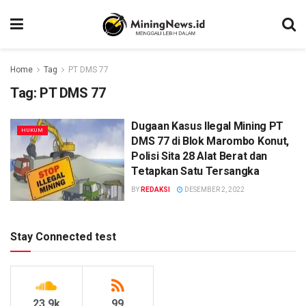
Home
Tag
PT DMS 77
Tag:
PT DMS 77
Dugaan Kasus Ilegal Mining PT
HUKUM
DMS 77 di Blok Marombo Konut,
Polisi Sita 28 Alat Berat dan
Tetapkan Satu Tersangka
BY
REDAKSI
DESEMBER 2, 2022
Stay Connected test
23.9k
99