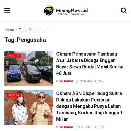
Home
Tag
Pengusaha
Tag:
Pengusaha
Oknum Pengusaha Tambang
BERITA
Asal Jakarta Diduga Enggan
Bayar Sewa Rental Mobil Senilai
40 Juta
BY
REDAKSI
JANUARI 23, 2025
Oknum ASN Disperindag Sultra
BERITA
Diduga Lakukan Penipuan
dengan Mengaku Punya Lahan
Tambang, Korban Rugi hingga 1
Miliar
BY
REDAKSI
OKTOBER 17, 2024