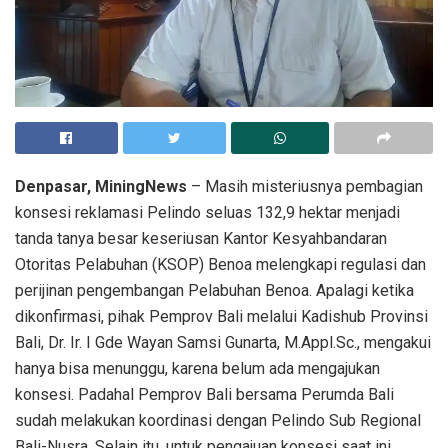
Kepala Dinas Perhubungan Provinsi Bali, Dr. Ir. I Gde Wayan Samsi Gunarta,
M.Appl.Sc.
Denpasar, MiningNews
– Masih misteriusnya pembagian
konsesi reklamasi Pelindo seluas 132,9 hektar menjadi
tanda tanya besar keseriusan Kantor Kesyahbandaran
Otoritas Pelabuhan (KSOP) Benoa melengkapi regulasi dan
perijinan pengembangan Pelabuhan Benoa. Apalagi ketika
dikonfirmasi, pihak Pemprov Bali melalui Kadishub Provinsi
Bali, Dr. Ir. I Gde Wayan Samsi Gunarta, M.Appl.Sc., mengakui
hanya bisa menunggu, karena belum ada mengajukan
konsesi. Padahal Pemprov Bali bersama Perumda Bali
sudah melakukan koordinasi dengan Pelindo Sub Regional
Bali-Nusra. Selain itu, untuk pengajuan konsesi saat ini,