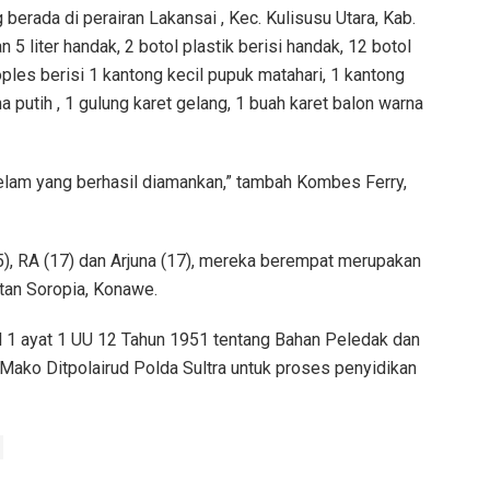
berada di perairan Lakansai , Kec. Kulisusu Utara, Kab.
5 liter handak, 2 botol plastik berisi handak, 12 botol
oples berisi 1 kantong kecil pupuk matahari, 1 kantong
a putih , 1 gulung karet gelang, 1 buah karet balon warna
selam yang berhasil diamankan,” tambah Kombes Ferry,
35), RA (17) dan Arjuna (17), mereka berempat merupakan
tan Soropia, Konawe.
l 1 ayat 1 UU 12 Tahun 1951 tentang Bahan Peledak dan
 Mako Ditpolairud Polda Sultra untuk proses penyidikan