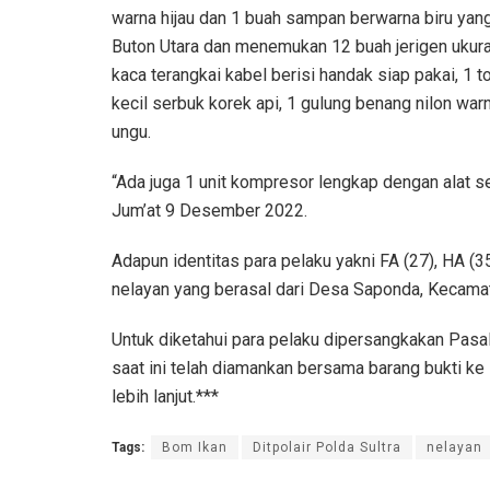
warna hijau dan 1 buah sampan berwarna biru yang 
Buton Utara dan menemukan 12 buah jerigen ukuran 
kaca terangkai kabel berisi handak siap pakai, 1 t
kecil serbuk korek api, 1 gulung benang nilon warn
ungu.
“Ada juga 1 unit kompresor lengkap dengan alat 
Jum’at 9 Desember 2022.
Adapun identitas para pelaku yakni FA (27), HA (
nelayan yang berasal dari Desa Saponda, Kecama
Untuk diketahui para pelaku dipersangkakan Pasa
saat ini telah diamankan bersama barang bukti ke
lebih lanjut.***
Tags:
Bom Ikan
Ditpolair Polda Sultra
nelayan