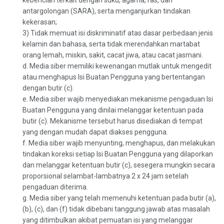
kebencian terkait dengan suku, agama, ras, dan
antargolongan (SARA), serta menganjurkan tindakan
kekerasan;
3) Tidak memuat isi diskriminatif atas dasar perbedaan jenis
kelamin dan bahasa, serta tidak merendahkan martabat
orang lemah, miskin, sakit, cacat jiwa, atau cacat jasmani.
d. Media siber memiliki kewenangan mutlak untuk mengedit
atau menghapus Isi Buatan Pengguna yang bertentangan
dengan butir (c).
e. Media siber wajib menyediakan mekanisme pengaduan Isi
Buatan Pengguna yang dinilai melanggar ketentuan pada
butir (c). Mekanisme tersebut harus disediakan di tempat
yang dengan mudah dapat diakses pengguna.
f. Media siber wajib menyunting, menghapus, dan melakukan
tindakan koreksi setiap Isi Buatan Pengguna yang dilaporkan
dan melanggar ketentuan butir (c), sesegera mungkin secara
proporsional selambat-lambatnya 2 x 24 jam setelah
pengaduan diterima.
g. Media siber yang telah memenuhi ketentuan pada butir (a),
(b), (c), dan (f) tidak dibebani tanggung jawab atas masalah
yang ditimbulkan akibat pemuatan isi yang melanggar